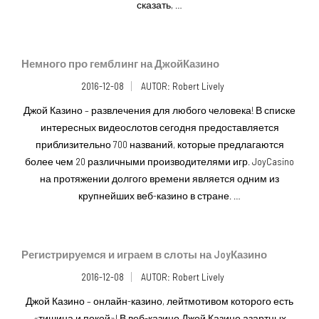
сказать, …
Немного про гемблинг на ДжойКазино
2016-12-08
AUTOR: Robert Lively
Джой Казино – развлечения для любого человека! В списке
интересных видеослотов сегодня предоставляется
приблизительно 700 названий, которые предлагаются
более чем 20 различными производителями игр. JoyCasino
на протяжении долгого времени является одним из
крупнейших веб-казино в стране. …
Регистрируемся и играем в слоты на JoyКазино
2016-12-08
AUTOR: Robert Lively
Джой Казино – онлайн-казино, лейтмотивом которого есть
«тишина и покой»! В веб-казино Джой Казино азартных