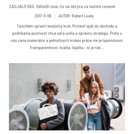
ZAUJALO VÁS: Odhalili sme, čo sa skrýva za našimi cenami
2017-11-06
AUTOR: Robert Lively
Taschkēn spravil revolučný krok. Priniesť späť do obchodu a
podnikania poctivosť chce veľa úsilia a správnu stratégiu. Preto u
nás cena materiálov a jednotlivých krokov práce nie je tajomstvom.
Transparentnosť, kvalita, lojalita – to je náš …