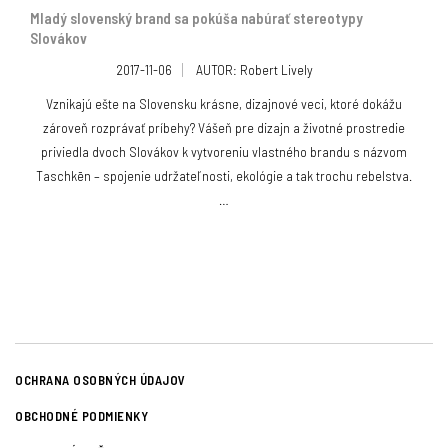
Mladý slovenský brand sa pokúša nabúrať stereotypy
Slovákov
2017-11-06
AUTOR: Robert Lively
Vznikajú ešte na Slovensku krásne, dizajnové veci, ktoré dokážu
zároveň rozprávať príbehy? Vášeň pre dizajn a životné prostredie
priviedla dvoch Slovákov k vytvoreniu vlastného brandu s názvom
Taschkēn – spojenie udržateľnosti, ekológie a tak trochu rebelstva.
…
OCHRANA OSOBNÝCH ÚDAJOV
OBCHODNÉ PODMIENKY