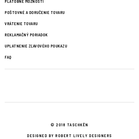
PLATOBNÉ MOŽNOSTI
POŠTOVNÉ A DORUČENIE TOVARU
VRÁTENIE TOVARU
REKLAMAČNÝ PORIADOK
UPLATNENIE ZĽAVOVÉHO POUKAZU
FAQ
© 2018 TASCHKĒN
DESIGNED BY ROBERT LIVELY DESIGNERS