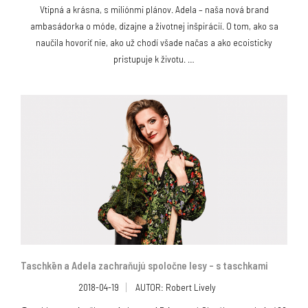
Vtipná a krásna, s miliónmi plánov. Adela – naša nová brand
ambasádorka o móde, dizajne a životnej inšpirácií. O tom, ako sa
naučila hovoriť nie, ako už chodí všade načas a ako ecoisticky
pristupuje k životu. …
Taschkēn a Adela zachraňujú spoločne lesy – s taschkami
2018-04-19
AUTOR: Robert Lively