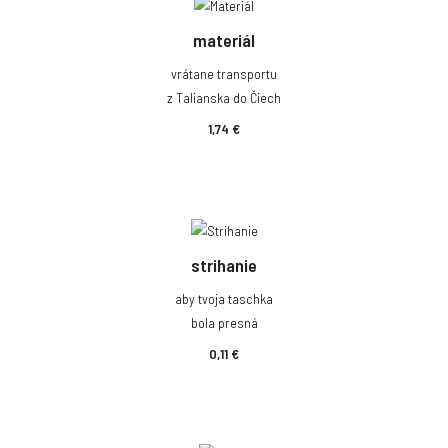
materiál
vrátane transportu
z Talianska do Čiech
1,74 €
strihanie
aby tvoja taschka
bola presná
0,11 €