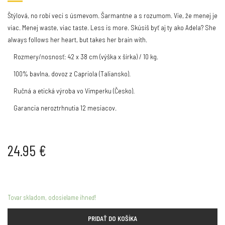
Štýlová, no robí veci s úsmevom. Šarmantne a s rozumom. Vie, že menej je
viac. Menej waste, viac taste. Less is more. Skúsiš byť aj ty ako Adela? She
always follows her heart, but takes her brain with.
Rozmery/nosnosť: 42 x 38 cm (výška x šírka) / 10 kg.
100% bavlna, dovoz z Capriola (Taliansko).
Ručná a etická výroba vo Vimperku (Česko).
Garancia neroztrhnutia 12 mesiacov.
24.95
€
Tovar skladom, odosielame ihneď!
PRIDAŤ DO KOŠÍKA