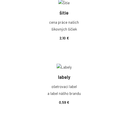
šitie
cena práce našich
šikovných šičiek
2,10 €
labely
ošetrovací label
a label nášho brandu
0,59 €