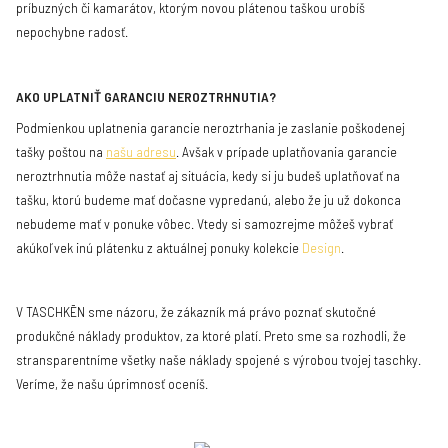
príbuzných či kamarátov, ktorým novou plátenou taškou urobíš
nepochybne radosť.
AKO UPLATNIŤ GARANCIU NEROZTRHNUTIA?
Podmienkou uplatnenia garancie neroztrhania je zaslanie poškodenej
tašky poštou na
našu adresu
. Avšak v prípade uplatňovania garancie
neroztrhnutia môže nastať aj situácia, kedy si ju budeš uplatňovať na
tašku, ktorú budeme mať dočasne vypredanú, alebo že ju už dokonca
nebudeme mať v ponuke vôbec. Vtedy si samozrejme môžeš vybrať
akúkoľvek inú plátenku z aktuálnej ponuky kolekcie
Design
.
V TASCHKĒN sme názoru, že zákazník má právo poznať skutočné
produkčné náklady produktov, za ktoré platí. Preto sme sa rozhodli, že
stransparentníme všetky naše náklady spojené s výrobou tvojej taschky.
Veríme, že našu úprimnosť oceníš.