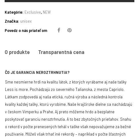
Kategórie:
Exclusive
,
NEW
Značka:
unisex
Povedz o nás priateľom
O produkte
Transparentná cena
ČO JE GARANCIA NEROZTRHNUTIA?
Sme nesmierne hrdí na kvalitu látok, z ktorých vyrábame aj naše tašky
Less is more. Pochádzajú zo severného Talianska, z mesta Capriolo.
Látkam zodpovedá aj naša etická, ručná výroba a následná kontrola
kvality každej tašky, ktorú vyrobíme. Naše krajčírske dielne sa nachádzajú
v českom Vimperku a Prahe. Aj preto môžeme hrdo a bezplatne
poskytovať garanciu neroztrhnutia. A to bez zbytočných prieťahov.
Snahu
o rekord v počte prenesených tehál v taške však nepovažujeme za bežné
používanie. Môžeš však trhať iné rekordy – napríklad v počte šťastných