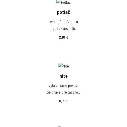
potlač
kvalitná tlač, ktorú
len tak nezničíš
2,10 €
nite
vybrali sme pevné,
tie pravé pre taschku
0,15 €