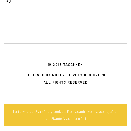
FAQ
© 2018 TASCHKĒN
DESIGNED BY ROBERT LIVELY DESIGNERS
ALL RIGHTS RESERVED
Tento web používa súbory cookies. Prehliadaním webu akceptuješ ich
používanie.
Viac informácií