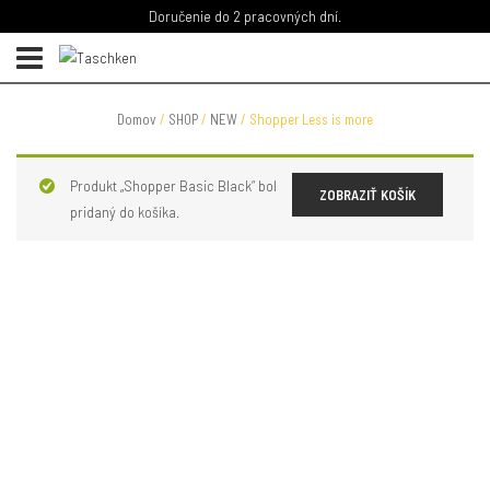
Doručenie do 2 pracovných dní.
Domov
/
SHOP
/
NEW
/ Shopper Less is more
Produkt „Shopper Basic Black“ bol
ZOBRAZIŤ KOŠÍK
pridaný do košíka.