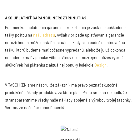
AKO UPLATNIŤ GARANCIU NEROZTRHNUTIA?
Podmienkou uplatnenia garancie neroztrhania je zaslanie poškodenej
tašky poštou na
našu adresu
. Avšak v prípade uplatňovania garancie
neroztrhnutia môže nastať aj situácia, kedy si ju budeš uplatňovať na
tašku, ktorú budeme mať dočasne vypredanú, alebo že ju už dokonca
nebudeme mať v ponuke vôbec. Vtedy si samozrejme môžeš vybrať
akúkoľvek inú plátenku z aktuálnej ponuky kolekcie
Design
.
V TASCHKĒN sme názoru, že zákazník má právo poznať skutočné
produkčné náklady produktov, za ktoré platí. Preto sme sa rozhodli, že
stransparentníme všetky naše náklady spojené s výrobou tvojej taschky.
Veríme, že našu úprimnosť oceníš.
materiál