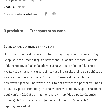
Značka:
unisex
Povedz o nás priateľom
O produkte
Transparentná cena
ČO JE GARANCIA NEROZTRHNUTIA?
Sme nesmierne hrdí na kvalitu látok, z ktorých vyrábame aj naše tašky
Chaplins Mood. Pochádzajú zo severného Talianska, z mesta Capriolo.
Látkam zodpovedá aj naša etická, ručná výroba a následná kontrola
kvality každej tašky, ktorú vyrobíme. Naše krajčírske dielne sa nachádzajú
v českom Vimperku a Prahe. Aj preto môžeme hrdo a bezplatne
poskytovať garanciu neroztrhnutia. A to bez zbytočných prieťahov.
Snahu
o rekord v počte prenesených tehál v taške však nepovažujeme za bežné
používanie. Môžeš však trhať iné rekordy – napríklad v počte šťastných
príbuzných či kamarátov, ktorým novou plátenou taškou urobíš
nepochybne radosť.