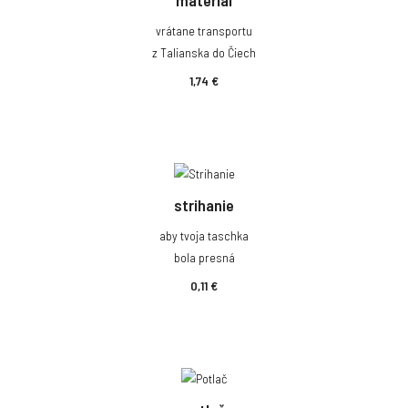
vrátane transportu
z Talianska do Čiech
1,74 €
strihanie
aby tvoja taschka
bola presná
0,11 €