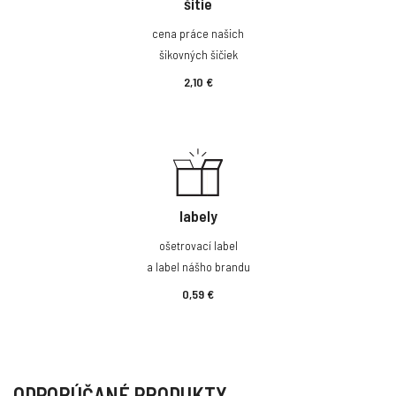
šitie
cena práce našich
šikovných šičiek
2,10 €
labely
ošetrovací label
a label nášho brandu
0,59 €
ODPORÚČANÉ PRODUKTY