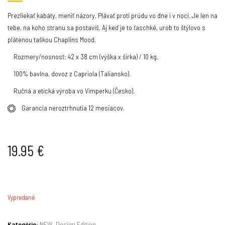
Prezliekať kabáty, meniť názory. Plávať proti prúdu vo dne i v noci. Je len na
tebe, na koho stranu sa postavíš. Aj keď je to ťaschké, urob to štýlovo s
plátenou taškou Chaplins Mood.
Rozmery/nosnosť: 42 x 38 cm (výška x šírka) / 10 kg.
100% bavlna, dovoz z Capriola (Taliansko).
Ručná a etická výroba vo Vimperku (Česko).
Garancia neroztrhnutia 12 mesiacov.
19.95
€
Vypredané
Kategórie:
NEW
,
Design Edition