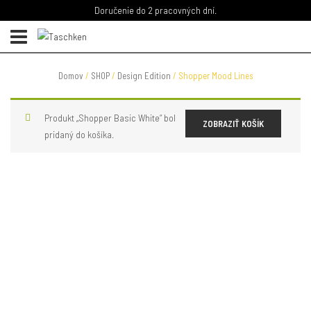
Doručenie do 2 pracovných dní.
Domov
/
SHOP
/
Design Edition
/ Shopper Mood Lines
Produkt „Shopper Basic White“ bol
ZOBRAZIŤ KOŠÍK
pridaný do košíka.