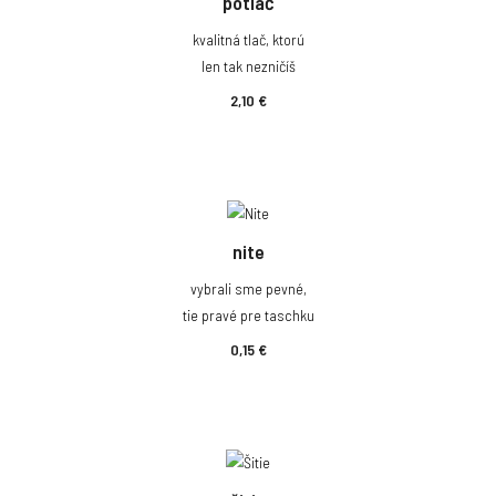
potlač
kvalitná tlač, ktorú
len tak nezničíš
2,10 €
nite
vybrali sme pevné,
tie pravé pre taschku
0,15 €