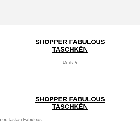
SHOPPER FABULOUS
TASCHKĒN
19.95
€
SHOPPER FABULOUS
TASCHKĒN
tenou taškou Fabulous.