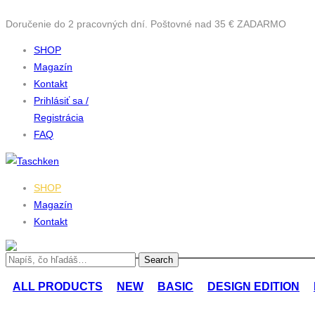
Doručenie do 2 pracovných dní. Poštovné nad 35 € ZADARMO
SHOP
Magazín
Kontakt
Prihlásiť sa /
Registrácia
FAQ
SHOP
Magazín
Kontakt
ALL PRODUCTS
NEW
BASIC
DESIGN EDITION