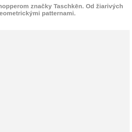
shopperom značky Taschkēn. Od žiarivých
eometrickými patternami.