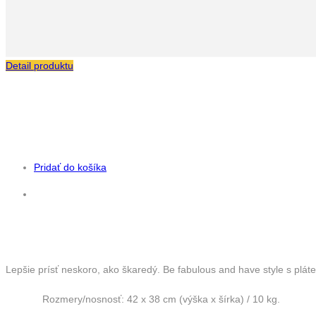
Detail produktu
Pridať do košíka
Lepšie prísť neskoro, ako škaredý. Be fabulous and have style s plá
Rozmery/nosnosť: 42 x 38 cm (výška x šírka) / 10 kg.